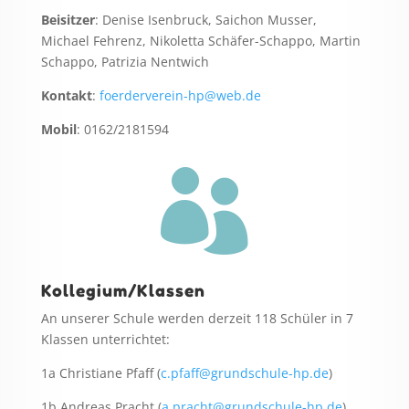
Beisitzer
: Denise Isenbruck, Saichon Musser,
Michael Fehrenz, Nikoletta Schäfer-Schappo, Martin
Schappo, Patrizia Nentwich
Kontakt
:
foerderverein-hp@web.de
Mobil
: 0162/2181594

Kollegium/Klassen
An unserer Schule werden derzeit 118 Schüler in 7
Klassen unterrichtet:
1a Christiane Pfaff (
c.pfaff@grundschule-hp.de
)
1b Andreas Pracht (
a.pracht@grundschule-hp.de
)