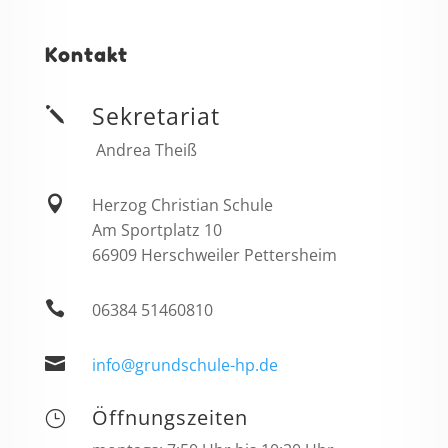
Kontakt
Sekretariat
j
Andrea Theiß

Herzog Christian Schule
Am Sportplatz 10
66909 Herschweiler Pettersheim

06384 51460810

info@grundschule-hp.de
Öffnungszeiten
}