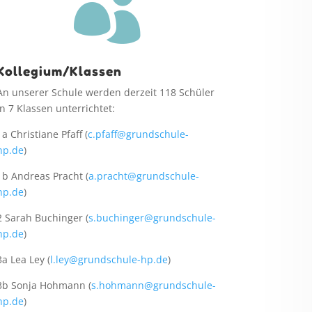

Kollegium/Klassen
An unserer Schule werden derzeit 118 Schüler
in 7 Klassen unterrichtet:
1a Christiane Pfaff (
c.pfaff@grundschule-
hp.de
)
1b Andreas Pracht (
a.pracht@grundschule-
hp.de
)
2 Sarah Buchinger (
s.buchinger@grundschule-
hp.de
)
3a Lea Ley (
l.ley@grundschule-hp.de
)
3b Sonja Hohmann (
s.hohmann@grundschule-
hp.de
)