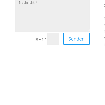
Senden
=
10 + 1