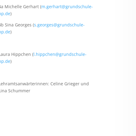
4a Michelle Gerhart (
m.gerhart@grundschule-
hp.de
)
4b Sina Georges (
s.georges@grundschule-
hp.de
)
Laura Hippchen (
l.hippchen@grundschule-
hp.de
)
Lehramtsanwärterinnen: Celine Grieger und
Lina Schummer