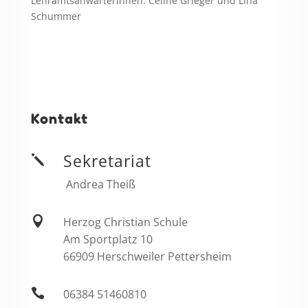
Lehramtsanwärterinnen: Celine Grieger und Lina
Schummer
Kontakt
Sekretariat
j
Andrea Theiß

Herzog Christian Schule
Am Sportplatz 10
66909 Herschweiler Pettersheim

06384 51460810