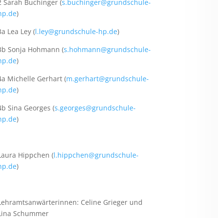
2 Sarah Buchinger (
s.buchinger@grundschule-
hp.de
)
3a Lea Ley (
l.ley@grundschule-hp.de
)
3b Sonja Hohmann (
s.hohmann@grundschule-
hp.de
)
4a Michelle Gerhart (
m.gerhart@grundschule-
hp.de
)
4b Sina Georges (
s.georges@grundschule-
hp.de
)
Laura Hippchen (
l.hippchen@grundschule-
hp.de
)
Lehramtsanwärterinnen: Celine Grieger und
Lina Schummer