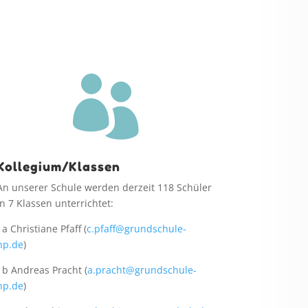

Kollegium/Klassen
An unserer Schule werden derzeit 118 Schüler
in 7 Klassen unterrichtet:
1a Christiane Pfaff (
c.pfaff@grundschule-
hp.de
)
1b Andreas Pracht (
a.pracht@grundschule-
hp.de
)