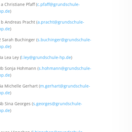
1a Christiane Pfaff (
c.pfaff@grundschule-
hp.de
)
1b Andreas Pracht (
a.pracht@grundschule-
hp.de
)
2 Sarah Buchinger (
s.buchinger@grundschule-
hp.de
)
3a Lea Ley (
l.ley@grundschule-hp.de
)
3b Sonja Hohmann (
s.hohmann@grundschule-
hp.de
)
4a Michelle Gerhart (
m.gerhart@grundschule-
hp.de
)
4b Sina Georges (
s.georges@grundschule-
hp.de
)