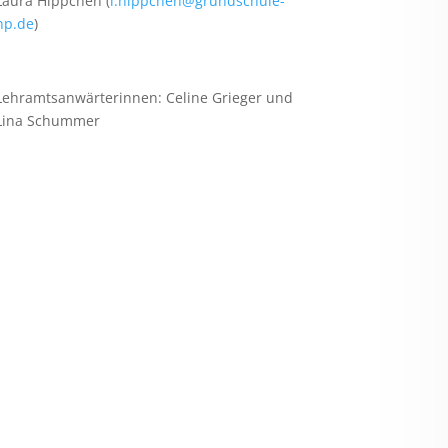
Laura Hippchen (
l.hippchen@grundschule-
hp.de
)
Lehramtsanwärterinnen: Celine Grieger und
Lina Schummer