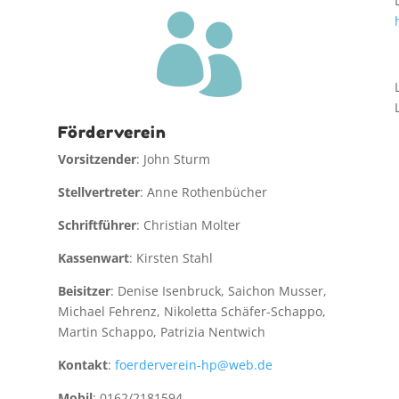

Förderverein
Vorsitzender
: John Sturm
Stellvertreter
: Anne Rothenbücher
Schriftführer
: Christian Molter
Kassenwart
: Kirsten Stahl
Beisitzer
: Denise Isenbruck, Saichon Musser,
Michael Fehrenz, Nikoletta Schäfer-Schappo,
Martin Schappo, Patrizia Nentwich
Kontakt
:
foerderverein-hp@web.de
Mobil
: 0162/2181594