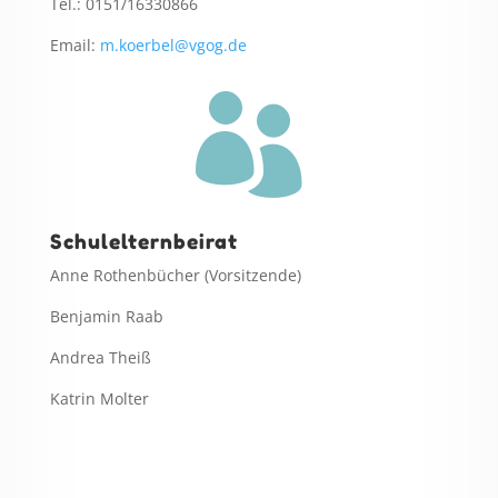
Tel.: 0151/16330866
Email:
m.koerbel@vgog.de

Schulelternbeirat
Anne Rothenbücher (Vorsitzende)
Benjamin Raab
Andrea Theiß
Katrin Molter